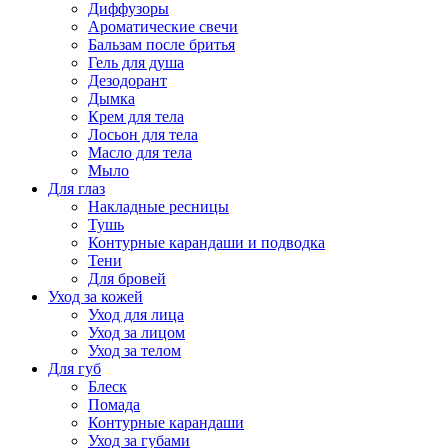
Диффузоры
Ароматические свечи
Бальзам после бритья
Гель для душа
Дезодорант
Дымка
Крем для тела
Лосьон для тела
Масло для тела
Мыло
Для глаз
Накладные ресницы
Тушь
Контурные карандаши и подводка
Тени
Для бровей
Уход за кожей
Уход для лица
Уход за лицом
Уход за телом
Для губ
Блеск
Помада
Контурные карандаши
Уход за губами