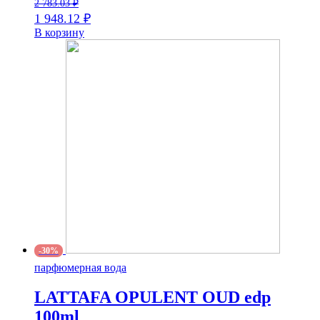
2 783.03
₽
1 948.12
₽
В корзину
-30%
парфюмерная вода
LATTAFA OPULENT OUD edp
100ml