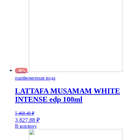
-30%
парфюмерная вода
LATTAFA MUSAMAM WHITE
INTENSE edp 100ml
5 468.40
₽
3 827.88
₽
В корзину