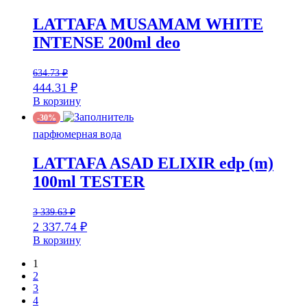
LATTAFA MUSAMAM WHITE
INTENSE 200ml deo
634.73
₽
444.31
₽
В корзину
-30%
парфюмерная вода
LATTAFA ASAD ELIXIR edp (m)
100ml TESTER
3 339.63
₽
2 337.74
₽
В корзину
1
2
3
4