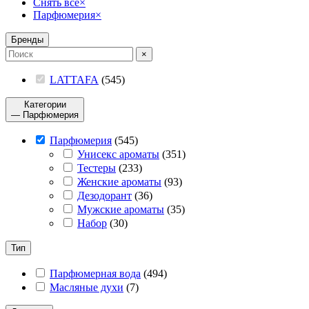
Снять все
×
Парфюмерия
×
Бренды
×
LATTAFA
(
545
)
Категории
— Парфюмерия
Парфюмерия
(
545
)
Унисекс ароматы
(
351
)
Тестеры
(
233
)
Женские ароматы
(
93
)
Дезодорант
(
36
)
Мужские ароматы
(
35
)
Набор
(
30
)
Тип
Парфюмерная вода
(
494
)
Масляные духи
(
7
)