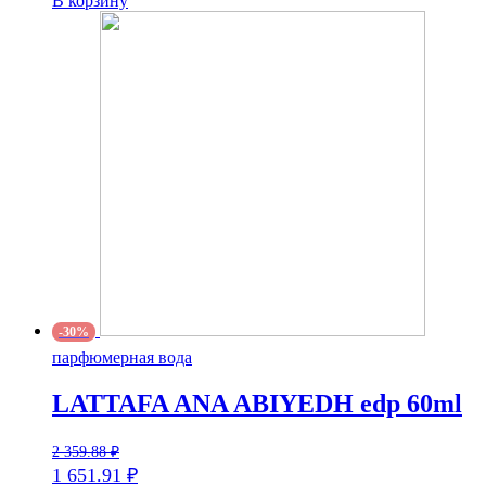
В корзину
-30%
парфюмерная вода
LATTAFA ANA ABIYEDH edp 60ml
2 359.88
₽
1 651.91
₽