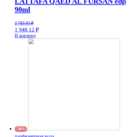
LATTAFA QAED AL FURSAN edp
90ml
2 783.03
₽
1 948.12
₽
В корзину
-30%
парфюмерная вода