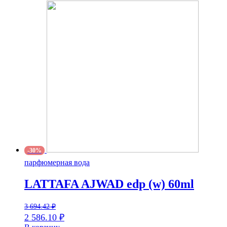
-30%
парфюмерная вода
LATTAFA AJWAD edp (w) 60ml
3 694.42
₽
2 586.10
₽