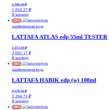
2 586.10
₽
1 810.27
₽
В корзину
-30%
парфюмерная вода
LATTAFA ATLAS edp 55ml TESTER
5 273.10
₽
3 691.17
₽
В корзину
-30%
парфюмерная вода
LATTAFA HABIK edp (w) 100ml
4 578.16
₽
3 204.71
₽
В корзину
-30%