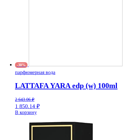
-30%
парфюмерная вода
LATTAFA YARA edp (w) 100ml
2 643.06
₽
1 850.14
₽
В корзину