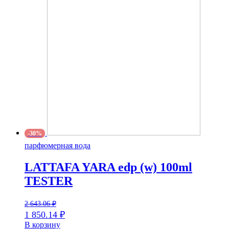
-30%
парфюмерная вода
LATTAFA YARA edp (w) 100ml
TESTER
2 643.06
₽
1 850.14
₽
В корзину