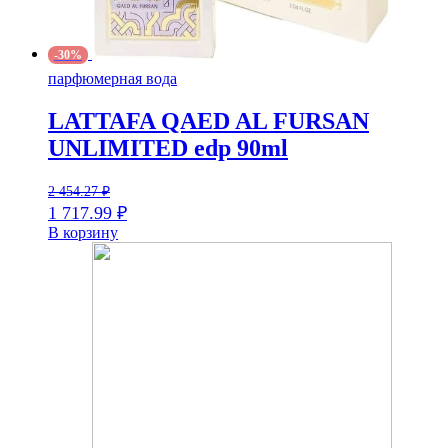
-30%
парфюмерная вода
LATTAFA QAED AL FURSAN
UNLIMITED edp 90ml
2 454.27
₽
1 717.99
₽
В корзину