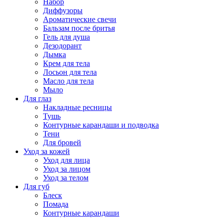
Набор
Диффузоры
Ароматические свечи
Бальзам после бритья
Гель для душа
Дезодорант
Дымка
Крем для тела
Лосьон для тела
Масло для тела
Мыло
Для глаз
Накладные ресницы
Тушь
Контурные карандаши и подводка
Тени
Для бровей
Уход за кожей
Уход для лица
Уход за лицом
Уход за телом
Для губ
Блеск
Помада
Контурные карандаши