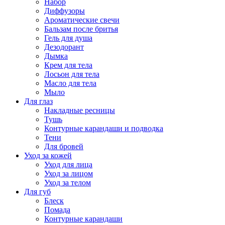
Набор
Диффузоры
Ароматические свечи
Бальзам после бритья
Гель для душа
Дезодорант
Дымка
Крем для тела
Лосьон для тела
Масло для тела
Мыло
Для глаз
Накладные ресницы
Тушь
Контурные карандаши и подводка
Тени
Для бровей
Уход за кожей
Уход для лица
Уход за лицом
Уход за телом
Для губ
Блеск
Помада
Контурные карандаши