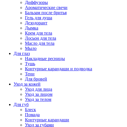
Диффузоры
Ароматические свечи
Бальзам после бритья
Гель для душа
Дезодорант
Дымка
Крем для тела
Лосьон для тела
Масло для тела
Мыло
Для глаз
Накладные ресницы
Тушь
Контурные карандаши и подводка
Тени
Для бровей
Уход за кожей
Уход для лица
Уход за лицом
Уход за телом
Для губ
Блеск
Помада
Контурные карандаши
Уход за губами