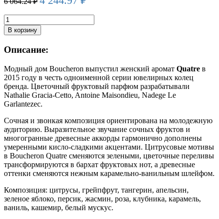
4 244.97
₽
6 064.24
₽
Количество
товара
В корзину
BOUCHERON
QUATRE
Описание:
edp
(w)
Модный дом Boucheron выпустил женский аромат
Quatre
в
100ml
2015 году в честь одноименной серии ювелирных колец
TESTER
бренда. Цветочный фруктовый парфюм разрабатывали
Nathalie Gracia-Cetto, Antoine Maisondieu, Nadege Le
Garlantezec.
Сочная и звонкая композиция ориентирована на молодежную
аудиторию. Выразительное звучание сочных фруктов и
многогранные древесные аккорды гармонично дополнены
умеренными кисло-сладкими акцентами. Цитрусовые мотивы
в Boucheron Quatre сменяются зелеными, цветочные переливы
трансформируются в бархат фруктовых нот, а древесные
оттенки сменяются нежным карамельно-ванильным шлейфом.
Композиция: цитрусы, грейпфрут, тангерин, апельсин,
зеленое яблоко, персик, жасмин, роза, клубника, карамель,
ваниль, кашемир, белый мускус.