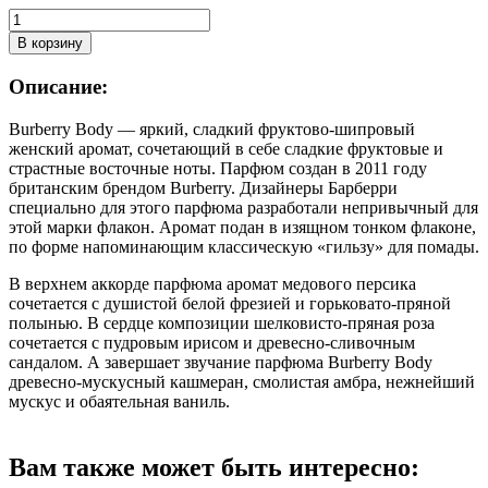
Количество
товара
В корзину
BURBERRY
BODY
Описание:
edt
(w)
Burberry Body — яркий, сладкий фруктово-шипровый
60ml
женский аромат, сочетающий в себе сладкие фруктовые и
TESTER
страстные восточные ноты. Парфюм создан в 2011 году
британским брендом Burberry. Дизайнеры Барберри
специально для этого парфюма разработали непривычный для
этой марки флакон. Аромат подан в изящном тонком флаконе,
по форме напоминающим классическую «гильзу» для помады.
В верхнем аккорде парфюма аромат медового персика
сочетается с душистой белой фрезией и горьковато-пряной
полынью. В сердце композиции шелковисто-пряная роза
сочетается с пудровым ирисом и древесно-сливочным
сандалом. А завершает звучание парфюма Burberry Body
древесно-мускусный кашмеран, смолистая амбра, нежнейший
мускус и обаятельная ваниль.
Вам также может быть интересно: