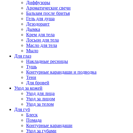
Диффузоры
Ароматические свечи
Бальзам после бритья
Гель для душа
Дезодорант
Дымка
Крем для тела
Лосьон для тела
Масло для тела
Мыло
Для глаз
Накладные ресницы
Тушь
Контурные карандаши и подводка
Тени
Для бровей
Уход за кожей
Уход для лица
Уход за лицом
Уход за телом
Для губ
Блеск
Помада
Контурные карандаши
Уход за губами