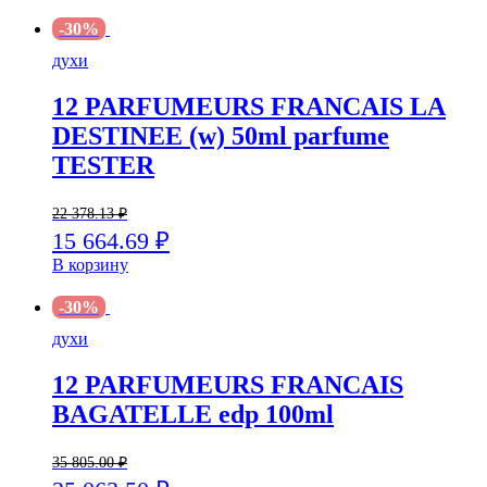
-30%
духи
12 PARFUMEURS FRANCAIS LA
DESTINEE (w) 50ml parfume
TESTER
22 378.13
₽
15 664.69
₽
В корзину
-30%
духи
12 PARFUMEURS FRANCAIS
BAGATELLE edp 100ml
35 805.00
₽