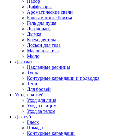
Набор
Диффузоры
Ароматические свечи
Бальзам после бритья
Гель для душа
Дезодорант
Дымка
Крем для тела
Лосьон для тела
Масло для тела
Мыло
Для глаз
Накладные ресницы
Тушь
Контурные карандаши и подводка
Тени
Для бровей
Уход за кожей
Уход для лица
Уход за лицом
Уход за телом
Для губ
Блеск
Помада
Контурные карандаши