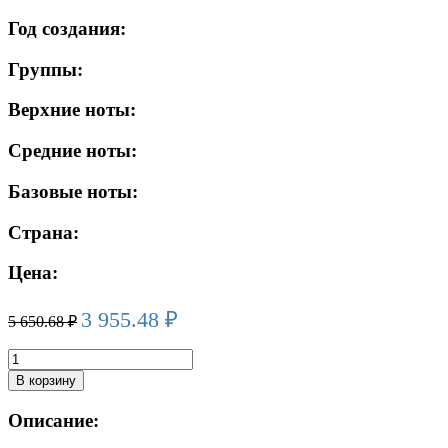
Год создания:
Группы:
Верхние ноты:
Средние ноты:
Базовые ноты:
Страна:
Цена:
3 955.48
₽
5 650.68
₽
Количество
товара
В корзину
BURBERRY
WEEKEND
Описание:
edp
(w)