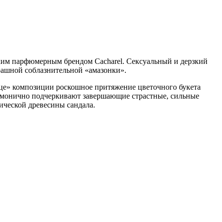
ским парфюмерным брендом Cacharel. Сексуальный и дерзкий
рашной соблазнительной «амазонки».
дце» композиции роскошное притяжение цветочного букета
рмонично подчеркивают завершающие страстные, сильные
ической древесины сандала.