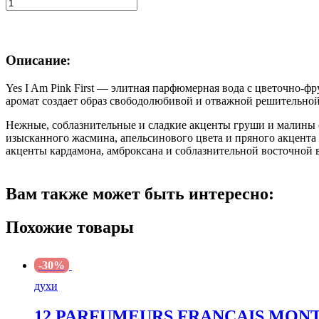
Количество
товара
В корзину
CACHAREL
YES
I
Описание:
AM
PINK
Yes I Am Pink First — элитная парфюмерная вода с цветочно-
FIRST
аромат создает образ свободолюбивой и отважной решительн
edp
(w)
Нежные, соблазнительные и сладкие акценты груши и малины 
50ml
изысканного жасмина, апельсинового цвета и пряного акцен
TESTER
акценты кардамона, амброксана и соблазнительной восточной
Вам также может быть интересно:
Похожие товары
-30%
духи
12 PARFUMEURS FRANCAIS MONTRE