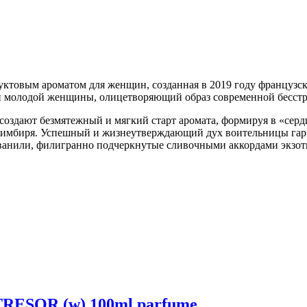
фруктовым ароматом для женщин, созданная в 2019 году француз
ой молодой женщины, олицетворяющий образ современной бесст
создают безмятежный и мягкий старт аромата, формируя в «сер
та имбиря. Успешный и жизнеутверждающий дух воительницы га
 ванили, филигранно подчеркнутые сливочными аккордами экзот
SOR (w) 100ml parfume