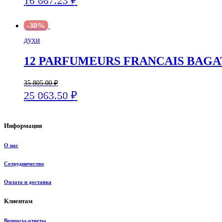
16 667.23
₽
В корзину
-30%
духи
12 PARFUMEURS FRANCAIS BAGAT
35 805.00
₽
25 063.50
₽
В корзину
Информация
О нас
Сотрудничество
Оплата и доставка
Клиентам
Вопросы-ответы