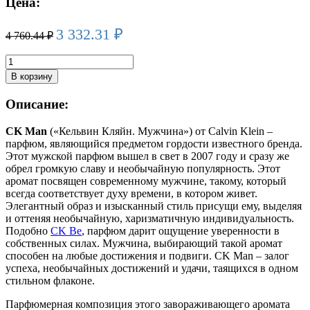
Цена:
3 332.31
₽
4 760.44
₽
Количество
товара
В корзину
CALVIN
KLEIN
Описание:
MAN
edt
CK Man
(«Кельвин Кляйн. Мужчина») от Calvin Klein –
(m)
парфюм, являющийся предметом гордости известного бренда.
100ml
Этот мужской парфюм вышел в свет в 2007 году и сразу же
обрел громкую славу и необычайную популярность. Этот
аромат посвящен современному мужчине, такому, который
всегда соответствует духу времени, в котором живет.
Элегантный образ и изысканный стиль присущи ему, выделяя
и оттеняя необычайную, харизматичную индивидуальность.
Подобно
CK Be
, парфюм дарит ощущение уверенности в
собственных силах. Мужчина, выбирающий такой аромат
способен на любые достижения и подвиги. CK Man – залог
успеха, необычайных достижений и удачи, таящихся в одном
стильном флаконе.
Парфюмерная композиция этого завораживающего аромата