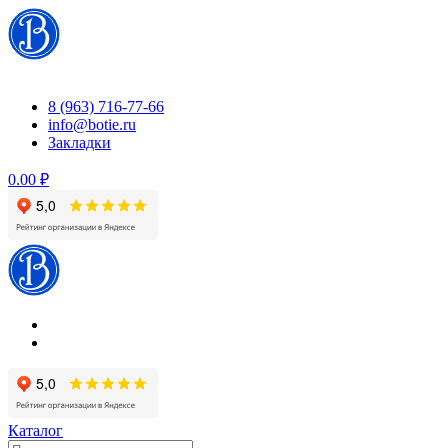
Перейти
к
содержимому
8 (963) 716-77-66
info@botie.ru
Закладки
0.00 ₽
Каталог