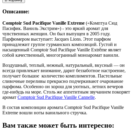
COMPTOIR
SUD
Описание:
PACIFIQUE
VANILLE
Comptoir Sud Pacifique Vanille Extreme
(«Комптуа Сюд
EXTREME
Пасифик. Ваниль Экстрим») - это яркий аромат для
edt
чувственных женщин. Он был выпущен в 2005 году.
(w)
Парфюмером выступает: Jacques Lions. Этот парфюм
10ml
принадлежит группе гурманских композиций. Густой и
насыщенный Comptoir Sud Pacifique Vanille Extrême являет
собой качественный, многогранный моноаромат ванили.
Воздушный, теплый, нежный, натуральный, вкусный — он
всегда привлекает внимание, дарит беззаботное настроение,
получает большое количество комплиментов. Пастельные
сливочные переливы прекрасно подчеркивают очарование
парфюма. Особенно он хорош для уютных, летних вечеров
где-нибудь на море. Столь же аппетитным звучанием покоряет
аромат
Comptoir Sud Pacifique Vanille Cannelle
.
В состав композиции аромата Comptoir Sud Pacifique Vanille
Extreme вошли ноты ванильного стручка.
Вам также может быть интересно: