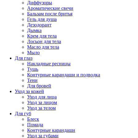
Диффузоры
Ароматические свечи
Бальзам после бритья
Гель для душа
Дезодорант
Дымка
Крем для тела
Лосьон для тела
Масло для тела
Мыло
Для глаз
Накладные ресницы
Тушь
Контурные карандаши и подводка
Тени
Для бровей
Уход за кожей
Уход для лица
Уход за лицом
Уход за телом
Для губ
Блеск
Помада
Контурные карандаши
Уход за губами