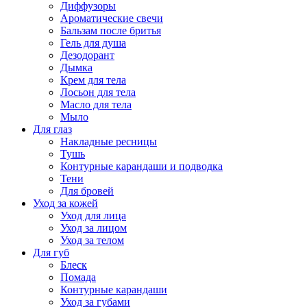
Диффузоры
Ароматические свечи
Бальзам после бритья
Гель для душа
Дезодорант
Дымка
Крем для тела
Лосьон для тела
Масло для тела
Мыло
Для глаз
Накладные ресницы
Тушь
Контурные карандаши и подводка
Тени
Для бровей
Уход за кожей
Уход для лица
Уход за лицом
Уход за телом
Для губ
Блеск
Помада
Контурные карандаши
Уход за губами