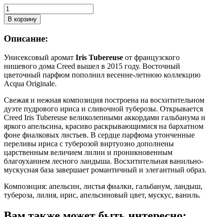
Количество
товара
В корзину
CREED
IRIS
Описание:
TUBEREUSE
edp
Унисексовый аромат
Iris Tubereuse
от французского
100ml
нишевого дома Creed вышел в 2015 году. Восточный
TESTER
цветочный парфюм пополнил весенне-летнюю коллекцию
Acqua Originale.
Свежая и нежная композиция построена на восхитительном
дуэте пудрового ириса и сливочной туберозы. Открывается
Creed Iris Tubereuse великолепными аккордами гальбанума и
яркого апельсина, красиво раскрывающимися на бархатном
фоне фиалковых листьев. В сердце парфюма утонченные
переливы ириса с туберозой виртуозно дополнены
царственным величием лилии и проникновенным
благоуханием лесного ландыша. Восхитительная ванильно-
мускусная база завершает романтичный и элегантный образ.
Композиция: апельсин, листья фиалки, гальбанум, ландыш,
тубероза, лилия, ирис, апельсиновый цвет, мускус, ваниль.
Вам также может быть интересно: