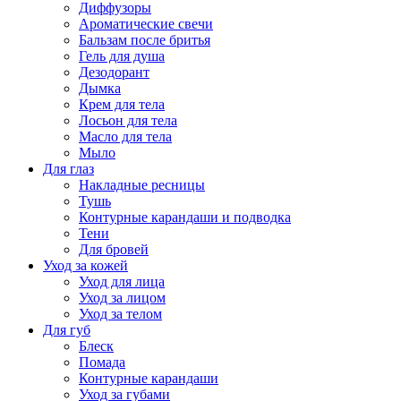
Диффузоры
Ароматические свечи
Бальзам после бритья
Гель для душа
Дезодорант
Дымка
Крем для тела
Лосьон для тела
Масло для тела
Мыло
Для глаз
Накладные ресницы
Тушь
Контурные карандаши и подводка
Тени
Для бровей
Уход за кожей
Уход для лица
Уход за лицом
Уход за телом
Для губ
Блеск
Помада
Контурные карандаши
Уход за губами