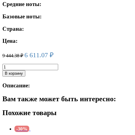
Средние ноты:
Базовые ноты:
Страна:
Цена:
6 611.07
₽
9 444.38
₽
Количество
товара
В корзину
DOLCE
&
Описание:
GABBANA
INTENSO
Вам также может быть интересно:
edp
(m)
125ml
Похожие товары
-30%