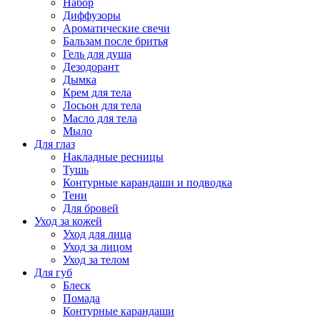
Набор
Диффузоры
Ароматические свечи
Бальзам после бритья
Гель для душа
Дезодорант
Дымка
Крем для тела
Лосьон для тела
Масло для тела
Мыло
Для глаз
Накладные ресницы
Тушь
Контурные карандаши и подводка
Тени
Для бровей
Уход за кожей
Уход для лица
Уход за лицом
Уход за телом
Для губ
Блеск
Помада
Контурные карандаши