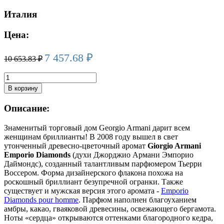
Италия
Цена:
7 457.68
₽
10 653.83
₽
Количество
товара
В корзину
GIORGIO
ARMANI
Описание:
EMPORIO
DIAMONDS
Знаменитый торговый дом Georgio Armani дарит всем
edp
женщинам бриллианты! В 2008 году вышел в свет
(w)
утонченный древесно-цветочный аромат
Giorgio Armani
100ml
Emporio Diamonds
(духи Джорджио Армани Эмпорио
Даймондс), созданный талантливым парфюмером Тьерри
Воссером. Форма дизайнерского флакона похожа на
роскошный бриллиант безупречной огранки. Также
существует и мужская версия этого аромата -
Emporio
Diamonds pour homme
. Парфюм наполнен благоуханием
амбры, какао, гваяковой древесины, освежающего бергамота.
Ноты «сердца» открываются оттенками благородного кедра,