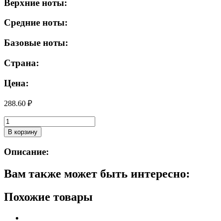
Верхние ноты:
Средние ноты:
Базовые ноты:
Страна:
Цена:
288.60
₽
Количество
товара
В корзину
Кафе
Красоты
Описание:
le
Cafe
Вам также может быть интересно:
Mimi
Super
Food
Похожие товары
Гель
душ
Кокос&Лотос