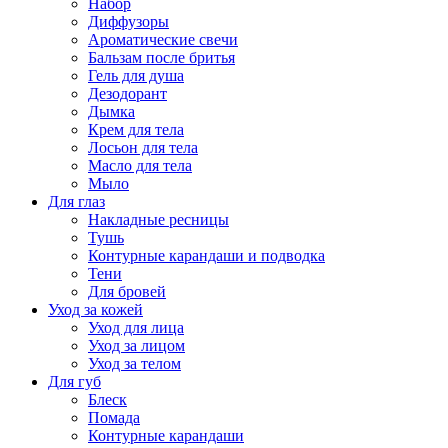
Набор
Диффузоры
Ароматические свечи
Бальзам после бритья
Гель для душа
Дезодорант
Дымка
Крем для тела
Лосьон для тела
Масло для тела
Мыло
Для глаз
Накладные ресницы
Тушь
Контурные карандаши и подводка
Тени
Для бровей
Уход за кожей
Уход для лица
Уход за лицом
Уход за телом
Для губ
Блеск
Помада
Контурные карандаши