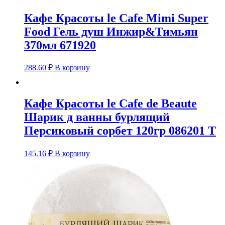
370мл
671951
Кафе Красоты le Cafe Mimi Super
Food Гель душ Инжир&Тимьян
370мл 671920
288.60
₽
В корзину
Кафе Красоты le Cafe de Beaute
Шарик д ванны бурлящий
Персиковый сорбет 120гр 086201 Т
145.16
₽
В корзину