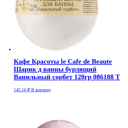
Кафе Красоты le Cafe de Beaute
Шарик д ванны бурлящий
Ванильный сорбет 120гр 086188 Т
145.16
₽
В корзину