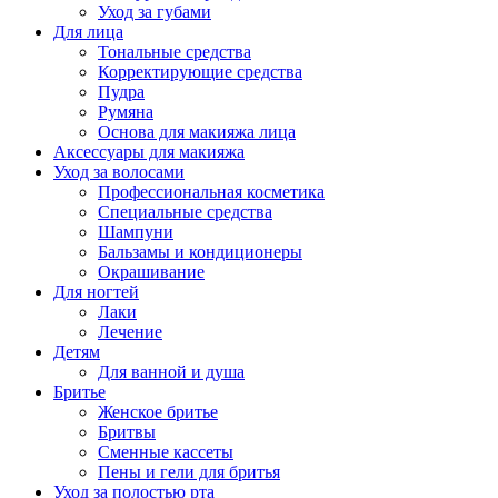
Уход за губами
Для лица
Тональные средства
Корректирующие средства
Пудра
Румяна
Основа для макияжа лица
Аксессуары для макияжа
Уход за волосами
Профессиональная косметика
Специальные средства
Шампуни
Бальзамы и кондиционеры
Окрашивание
Для ногтей
Лаки
Лечение
Детям
Для ванной и душа
Бритье
Женское бритье
Бритвы
Сменные кассеты
Пены и гели для бритья
Уход за полостью рта