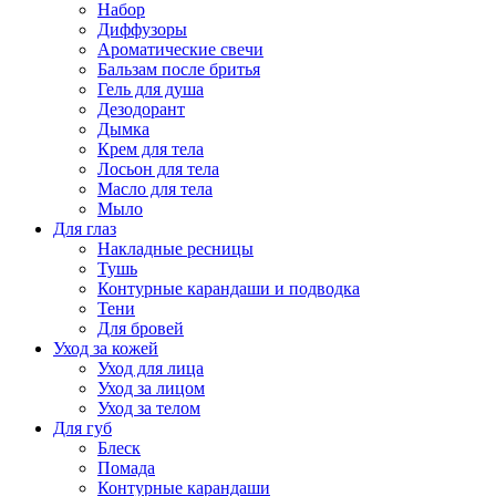
Набор
Диффузоры
Ароматические свечи
Бальзам после бритья
Гель для душа
Дезодорант
Дымка
Крем для тела
Лосьон для тела
Масло для тела
Мыло
Для глаз
Накладные ресницы
Тушь
Контурные карандаши и подводка
Тени
Для бровей
Уход за кожей
Уход для лица
Уход за лицом
Уход за телом
Для губ
Блеск
Помада
Контурные карандаши