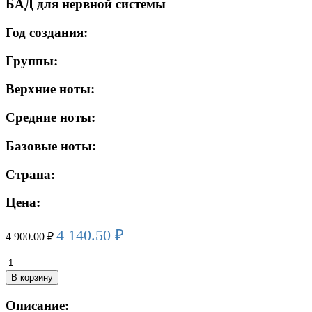
БАД для нервной системы
Год создания:
Группы:
Верхние ноты:
Средние ноты:
Базовые ноты:
Страна:
Цена:
4 140.50
₽
4 900.00
₽
Количество
товара
В корзину
ORZAX
OCEAN
Описание:
EXTRAMAG