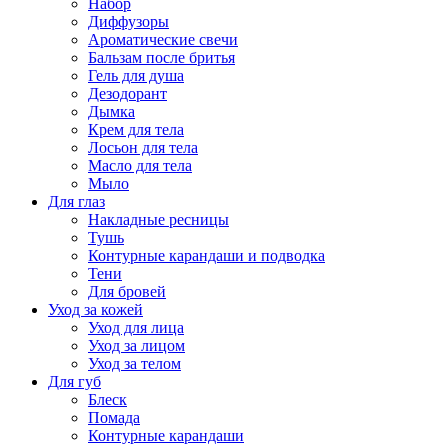
Набор
Диффузоры
Ароматические свечи
Бальзам после бритья
Гель для душа
Дезодорант
Дымка
Крем для тела
Лосьон для тела
Масло для тела
Мыло
Для глаз
Накладные ресницы
Тушь
Контурные карандаши и подводка
Тени
Для бровей
Уход за кожей
Уход для лица
Уход за лицом
Уход за телом
Для губ
Блеск
Помада
Контурные карандаши