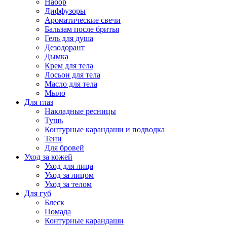
Набор
Диффузоры
Ароматические свечи
Бальзам после бритья
Гель для душа
Дезодорант
Дымка
Крем для тела
Лосьон для тела
Масло для тела
Мыло
Для глаз
Накладные ресницы
Тушь
Контурные карандаши и подводка
Тени
Для бровей
Уход за кожей
Уход для лица
Уход за лицом
Уход за телом
Для губ
Блеск
Помада
Контурные карандаши