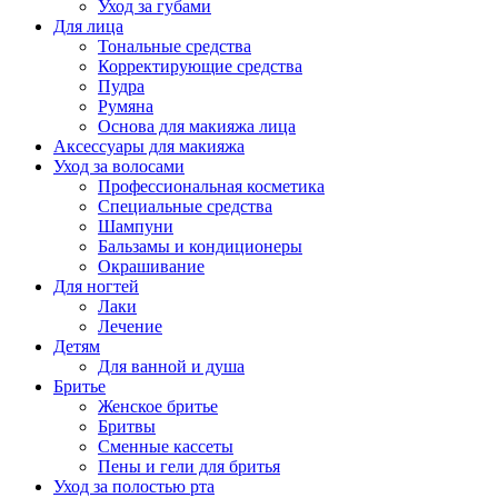
Уход за губами
Для лица
Тональные средства
Корректирующие средства
Пудра
Румяна
Основа для макияжа лица
Аксессуары для макияжа
Уход за волосами
Профессиональная косметика
Специальные средства
Шампуни
Бальзамы и кондиционеры
Окрашивание
Для ногтей
Лаки
Лечение
Детям
Для ванной и душа
Бритье
Женское бритье
Бритвы
Сменные кассеты
Пены и гели для бритья
Уход за полостью рта