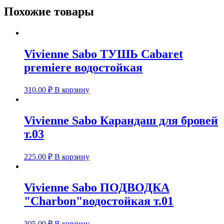
ресниц
Похожие товары
Feline
Взгляд
кошки",
для
объема
Vivienne Sabo ТУШЬ Cabaret
и
premiere водостойкая
разделения,
черная,
8,5
310.00
₽
В корзину
мл.
Vivienne Sabo Карандаш для бровей
т.03
225.00
₽
В корзину
Vivienne Sabo ПОДВОДКА
"Charbon"водостойкая т.01
305.00
₽
В корзину