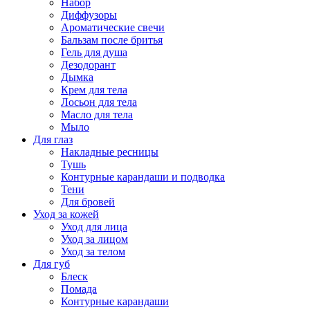
Набор
Диффузоры
Ароматические свечи
Бальзам после бритья
Гель для душа
Дезодорант
Дымка
Крем для тела
Лосьон для тела
Масло для тела
Мыло
Для глаз
Накладные ресницы
Тушь
Контурные карандаши и подводка
Тени
Для бровей
Уход за кожей
Уход для лица
Уход за лицом
Уход за телом
Для губ
Блеск
Помада
Контурные карандаши