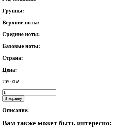
Группы:
Верхние ноты:
Средние ноты:
Базовые ноты:
Страна:
Цена:
705.00
₽
Количество
товара
В корзину
Тушь
для
Описание:
ресниц
L'oreal
Вам также может быть интересно:
"Объем
миллиона