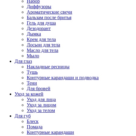
Набор
Диффузоры
Ароматические свечи
Бальзам после бритья
Гель для душа
Дезодорант
Дымка
Крем для тела
Лосьон для тела
Масло для тела
Мыло
Для глаз
Накладные ресницы
Тушь
Контурные карандаши и подводка
Тени
Для бровей
Уход за кожей
Уход для лица
Уход за лицом
Уход за телом
Для губ
Блеск
Помада
Контурные карандаши