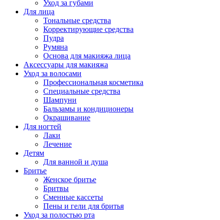
Уход за губами
Для лица
Тональные средства
Корректирующие средства
Пудра
Румяна
Основа для макияжа лица
Аксессуары для макияжа
Уход за волосами
Профессиональная косметика
Специальные средства
Шампуни
Бальзамы и кондиционеры
Окрашивание
Для ногтей
Лаки
Лечение
Детям
Для ванной и душа
Бритье
Женское бритье
Бритвы
Сменные кассеты
Пены и гели для бритья
Уход за полостью рта